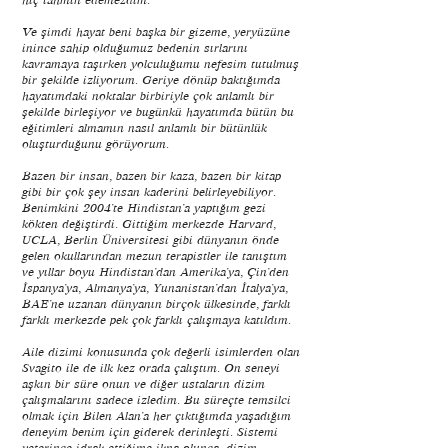
hiç tahmin edemezdim.
Ve şimdi hayat beni başka bir gizeme, yeryüzüne
inince sahip olduğumuz bedenin sırlarını
kavramaya taşırken yolculuğumu nefesim tutulmuş
bir şekilde izliyorum. Geriye dönüp baktığımda
hayatımdaki noktalar birbiriyle çok anlamlı bir
şekilde birleşiyor ve bugünkü hayatımda bütün bu
eğitimleri almamın nasıl anlamlı bir bütünlük
oluşturduğunu görüyorum.
Bazen bir insan, bazen bir kaza, bazen bir kitap
gibi bir çok şey insan kaderini belirleyebiliyor.
Benimkini 2004’te Hindistan’a yaptığım gezi
kökten değiştirdi. Gittiğim merkezde Harvard,
UCLA, Berlin Üniversitesi gibi dünyanın önde
gelen okullarından mezun terapistler ile tanıştım
ve yıllar boyu Hindistan’dan Amerika’ya, Çin’den
İspanya’ya, Almanya’ya, Yunanistan’dan İtalya’ya,
BAE’ne uzanan dünyanın birçok ülkesinde, farklı
farklı merkezde pek çok farklı çalışmaya katıldım.
Aile dizimi konusunda çok değerli isimlerden olan
Svagito ile de ilk kez orada çalıştım. On seneyi
aşkın bir süre onun ve diğer ustaların dizim
çalışmalarını sadece izledim. Bu süreçte temsilci
olmak için Bilen Alan’a her çıktığımda yaşadığım
deneyim benim için giderek derinleşti. Sistemi