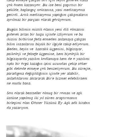
takip etmeye çalışan biri için beyin giderek daha
çok önem kazanıyor. Bu ise beni şaşırtıcı bir
şekilde, başlangıç noktasına, yani meditasyona
getirdi. Artık meditasyonu yaptığım çalışmaların
ayrılmaz bir parçası olarak görüyorum.
Bugün bilimin mistik olanın yeni dili olmasını
giderek artan bir huşu içinde izliyorum ve bu
ikisini birbirine feda etmeden anlamaya çalışan
bilim insanlarını büyük bir ilgiyle takip ediyorum.
Beden, beyin ve hastalık üçgenini, bilgisayar,
psikoloji ve felsefe üçgenine, hem biyolojik bir
bilgisayarda yazılım kodlamaya hem de o yazılımı
tıpkı bir örgü kazağın ipini ucundan çekip söker
gibi dekode etmeye çok benzetiyorum. Bu süreçte,
paradigma değişikliğinin içinde yer alabilir,
anladıklarımı aktararak Bir’e hizmet edebilirsem
ne mutlu bana.
Son olarak bestseller olmuş bir roman ve aşk
üstüne yapılmış iki yıl süren araştırmanın
birleşimi olan Göster Yüzünü Ey Aşk adlı kitabın
da yazarıyım.